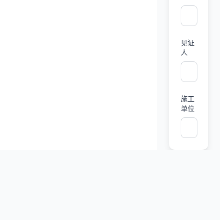
见证
人
施工
单位
检
测
信