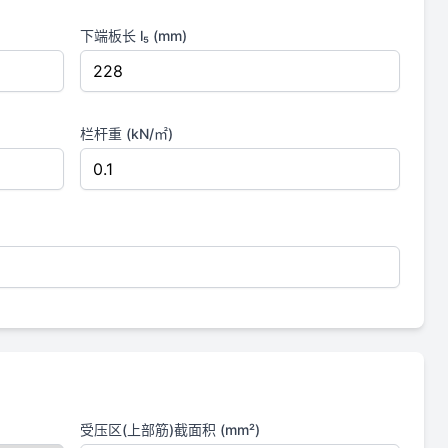
下端板长 l₅ (mm)
栏杆重 (kN/㎡)
受压区(上部筋)截面积 (mm²)