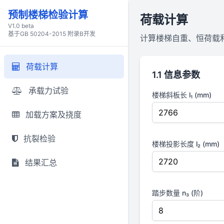
预制楼梯检验计算
荷载计算
V1.0 beta
基于GB 50204-2015 附录B开发
计算楼梯自重、恒荷载
荷载计算
1.1 信息参数
承载力试验
楼梯斜板长 l₁ (mm)
加载方案及挠度
抗裂检验
楼梯投影长度 l₂ (mm)
结果汇总
踏步数量 n₃ (阶)