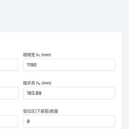
楼梯宽 b₁ (mm)
踏步高 h₃ (mm)
受拉区(下部筋)数量