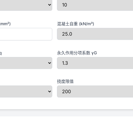
mm²)
混凝土自重 (kN/m³)
q
永久作用分项系数 γG
挠度限值