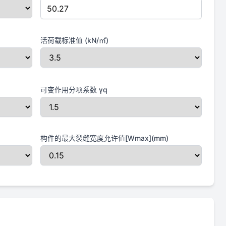
活荷载标准值 (kN/㎡)
可变作用分项系数 γq
构件的最大裂缝宽度允许值[Wmax](mm)