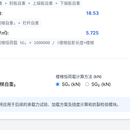
重 + 斜板自重 + 上端板自重 + 下端板自重
:
18.53
楼梯自重₁ + 栏杆自重
/㎡):
5.725
梯恒荷载 SG₁ × 1000000 / (楼梯投影长度×楼梯
楼梯恒荷载计算方法 (kN)
梯自重₂
SG₁ (kN)
SG₂ (kN)
将应用于后续的承载力试验、加载方案及挠度计算和抗裂检验模块。