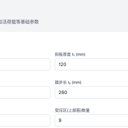
和活荷载等基础参数
斜板厚度 t₁ (mm)
踏步长 l₃ (mm)
受压区(上部筋)数量