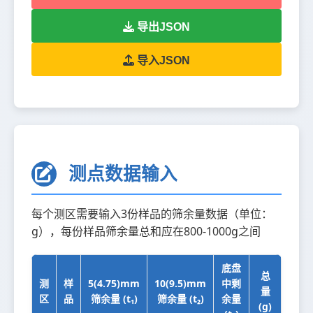
导出JSON
导入JSON
测点数据输入
每个测区需要输入3份样品的筛余量数据（单位：
g），每份样品筛余量总和应在800-1000g之间
底盘
总
测
样
5(4.75)mm
10(9.5)mm
中剩
量
区
品
筛余量 (t₁)
筛余量 (t₂)
余量
(g)