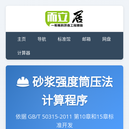
主页
导航
标准馆
邮箱
网盘
计算器
砂浆强度筒压法
计算程序
依据 GB/T 50315-2011 第10章和15章标
准开发