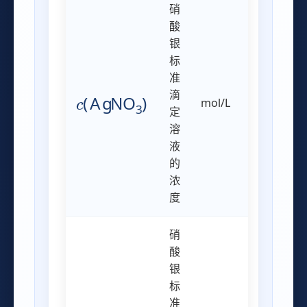
硝
酸
银
标
准
c
(
AgNO
3
)
滴
mol/L
定
溶
液
的
浓
度
硝
酸
银
标
准