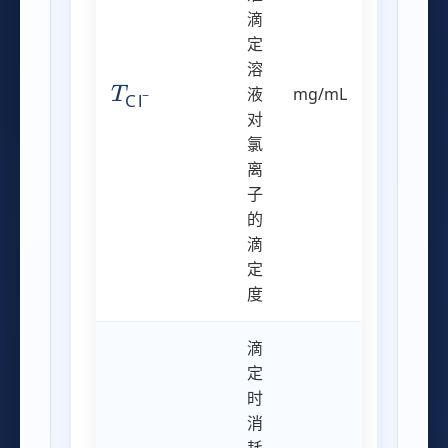
滴
定
溶
T
Cl
−
液
mg/mL
对
氯
离
子
的
滴
定
度
滴
定
时
消