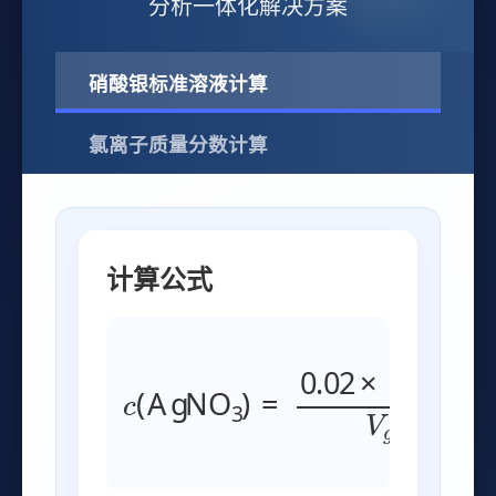
分析一体化解决方案
硝酸银标准溶液计算
氯离子质量分数计算
计算公式
c
(
AgNO
3
)
=
0.02
×
10.00
V
g