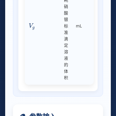
耗
硝
酸
银
V
g
标
mL
准
滴
定
溶
液
的
体
积