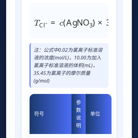
T
Cl
−
=
c
(
AgNO
3
)
×
35.45
注：公式中0.02为氯离子标准溶
液的浓度(mol/L)，10.00为加入
氯离子标准溶液的体积(mL)，
35.45为氯离子的摩尔质量
(g/mol)
参
数
符号
单位
说
明