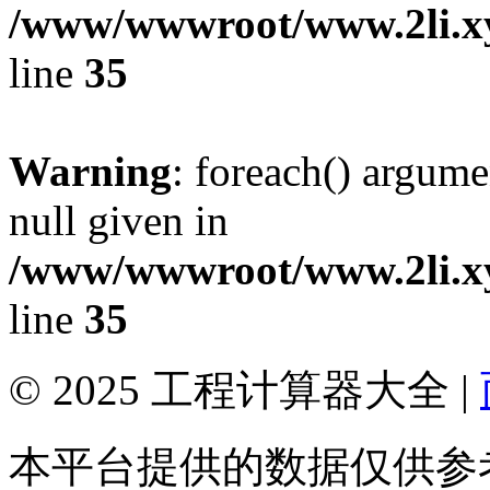
/www/wwwroot/www.2li.xyz
line
35
Warning
: foreach() argume
null given in
/www/wwwroot/www.2li.xyz
line
35
© 2025 工程计算器大全 |
本平台提供的数据仅供参