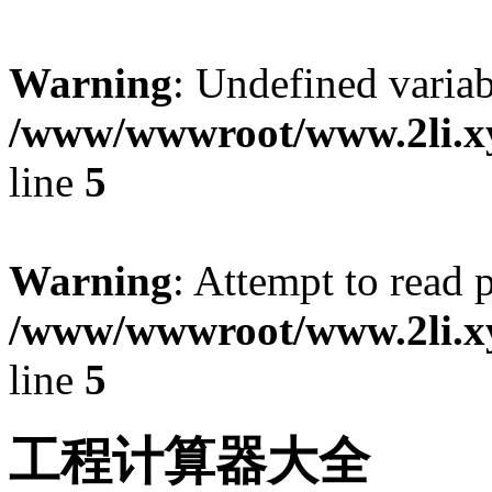
Warning
: Undefined variab
/www/wwwroot/www.2li.xyz
line
5
Warning
: Attempt to read 
/www/wwwroot/www.2li.xyz
line
5
工程计算器大全