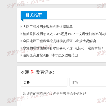
受力构件无有害裂缝；非受力裂缝宽
结构裂缝
0.2mm
，无贯通裂缝
相关推荐
三、防护设备安装质量检测
人防工程检测参数与判定依据清单
细化技术要求
/
限
植筋拉拔检测怎么做？3%还是1%？一文看懂抽检比例与
检测参数
判定依据
值
全国建设工程质量检测机构资质证书发放情况解读
水泥物理性能检测有哪些要点？这5点技巧一定要掌握！
门框垂直度
≤2‰
；
道路压实度检测的5种方法及适用范围
防护门
/
密闭
门扇贴合间隙
≤0.5
RFJ 03-2021
、
门
/
悬板活门
mm
；启闭力
≤200
RFJ 01-2015
+
N
欢迎
你
发表评论:
开启压力符合设计
值；
5min
气密性压
RFJ 03-2021
、
超压排气活门
降
≤660Pa
；回位
RFJ 04-2009
无卡滞