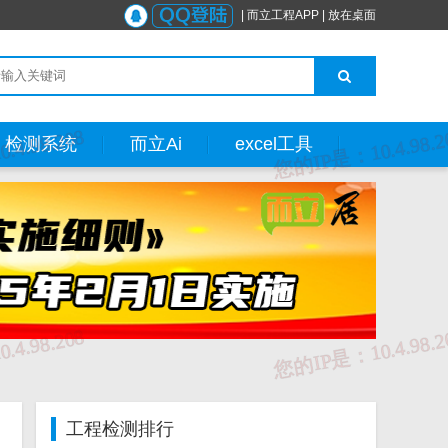
|
而立工程APP
|
放在桌面
检测系统
而立Ai
excel工具
工程检测排行