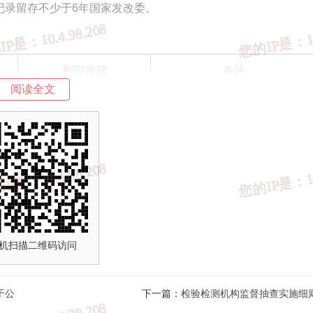
记录留存不少于
6
年国家发改委。
判定依据
备注
阅读全文
波法
GB 50204
、
RFJ 01-201
钻芯法为强度争议时的最终判定
5
、
GB/T 50344
方法
%
；
采用钢筋测深仪检测，特殊部位
GB 50204
、
RFJ 01-2015
可剥离复核
偏差
防护墙体厚度需现场破损检测，
RFJ 01-2015
、
GB 50204
满足设计防护等级
机扫描二维码访问
度
≤
抗渗试块养护及试验需符合
GB/T
GB 50208
、
RFJ 01-2015
50082
要求
于公
下一篇：
检验检测机构监督抽查实施细