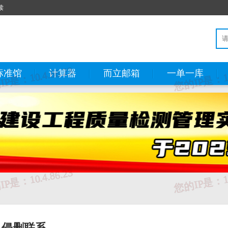
读
标准馆
计算器
而立邮箱
一单一库
、国家反诈中心
③、知识产权举报
④、全国12315平台
⑤、中国互联网联
侵删联系