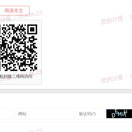
主体要求
阅读全文
容可能影响到“您”的权益，
所有删除、修改请求仅允许直接权利
，首先“您”必须是直接权利人且必须可以提供相关证明文件；
朋友等，需持有直接权利人的授权证明；
机扫描二维码访问
处理流程
明文件、权利人给予处理人的授权文件、删改请求文件，以上文
公章后将扫描件发送至：c@2li.xyz
求、仅支持通过邮箱联系（便于日后查证）。