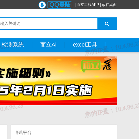
|
而立工程APP
|
放在桌面
检测系统
而立Ai
excel工具
合辟谣平台