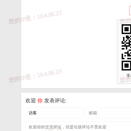
4、无论是因我站侵权还是刊发内
申请；
5、“您”如果希望删除、修改内容
6、非直接权利人例如关联公司、
手
7、所需材料：直接权利人的证
均需加盖公章；
欢迎
你
发表评论:
8、
填写完成上述文件后请打印并加盖
9、注意：仅上述邮箱接受删改请