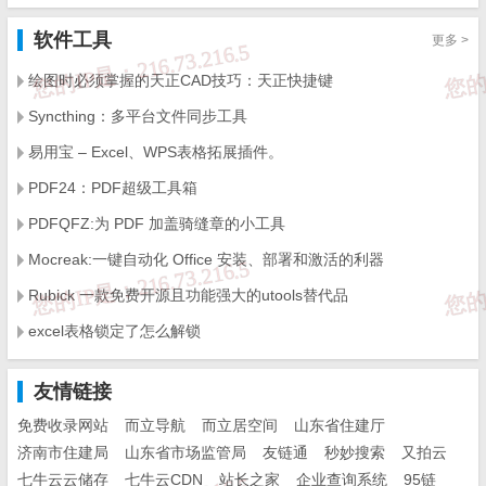
软件工具
更多 >
绘图时必须掌握的天正CAD技巧：天正快捷键
Syncthing：多平台文件同步工具
易用宝 – Excel、WPS表格拓展插件。
PDF24：PDF超级工具箱
PDFQFZ:为 PDF 加盖骑缝章的小工具
Mocreak:一键自动化 Office 安装、部署和激活的利器
Rubick 一款免费开源且功能强大的utools替代品
excel表格锁定了怎么解锁
友情链接
免费收录网站
而立导航
而立居空间
山东省住建厅
济南市住建局
山东省市场监管局
友链通
秒妙搜索
又拍云
七牛云云储存
七牛云CDN
站长之家
企业查询系统
95链