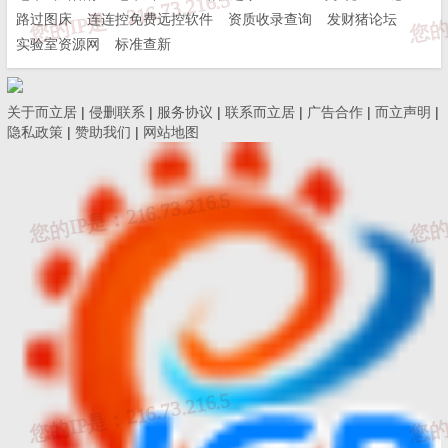
路过图床
连连控免费远控软件
资质收录查询
发财猪论坛
实验室资源网
标准查新
关于而立居
|
侵删联系
|
服务协议
|
联系而立居
|
广告合作
|
而立声明
|
隐私政策
|
赞助我们
|
网站地图