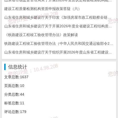
GB/T 39693.2-2025《硫化橡胶或热塑性橡胶 硬度
44
建设工程质量检测机构资质申报政策答疑（六）
胶国际硬度 (10IRHD~100IRHD)》
山东省住房和城乡建设厅关于印发《加强房屋市政工程勘察全链条管理实施方案》的通知
GB/T 39693.4-2025《硫化橡胶或热塑性橡胶硬度
山东省住房和城乡建设厅关于开展2026年度全省建设工程结构质量评价工作的通知
45
氏硬度计法 (邵尔硬度) 测定压入硬度》
《铁路建设工程竣工验收管理办法》政策解读
铁路建设工程竣工验收管理办法（中华人民共和国交通运输部令2026年第12号）
GB/T 39693.5-2025《硫化橡胶或热塑性橡胶 硬度
46
便携式橡胶国际硬度计法测定压入硬度》
山东省住房和城乡建设厅关于组织开展2026年度山东省工程建设泰山杯奖申报工作的通知
47
GB/T 46106-2025《室内装饰木质墙板》
信息统计
文章总数:1637
48
T/CECS 10503-2025《竹基水泥板》
页面总数:10
49
T/CECS 10504-2025《混凝土防水密实剂》
分类总数:44
50
T/CECS 10505-2025《砂浆防水密实剂》
标签总数:11
评论总数:179
51
T/CECS 10506-2025《公路粗集料活性粉末混凝