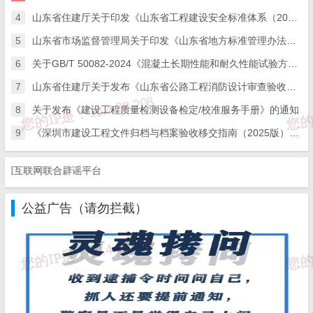
4
山东省住建厅关于印发《山东省工程建设安全标准体系（2025年）》的通知
27
GB/T 26952-2025《焊缝无损检测磁粉检测验收等级
5
山东省市场监督管理局关于印发《山东省地方标准管理办法》的通知
6
关于GB/T 50082-2024《混凝土长期性能和耐久性能试验方法标准》国家标准勘误的说明
28
GB/T 26953-2025《焊缝无损检测 焊缝渗透检测验
7
山东省住建厅关于发布《山东省公路工程消防设计审查验收技术指南》的通知
29
GB/T 3098.2-2025《紧固件机械性能 第2部分：螺母
8
关于发布《建设工程质量检测设备检定/校准服务手册》的通知
GB/T 32483.1-2025《光源控制装置的效率要求 
9
《深圳市建设工程文件归档与档案验收移交指南（2025版）》速来学习，长长见识！
30
置控制装置线路总输入功率和控制装置效率的测量方
互联网联合辟谣平台
31
T/CECS 10501-2025《陶瓷岩板》
公益广告（请勿拦截）
32
T/CECS 2011-2025《蒸压加气混凝土内置保温墙
33
GB/T 18226-2025《公路交通工程钢构件防腐技术
34
GB/T 1839-2025《钢产品镀锌层质量试验方法》