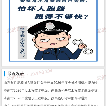
35
GB/T 20065-2025《预应力混凝土用螺纹钢筋》
36
GB/T 20118-2025《钢丝绳通用技术条件》
37
GB/T 23452-2025《天然砂岩建筑板材》
38
GB/T 24587-2025《预应力混凝土钢棒用热轧盘条》
39
GB/T 26941-2025《隔离栅》
GB/T 3048.4-2025《电线电缆电性能试验方法 第
40
试验》
最近发表
41
GB/T 31439.1-2025《波形梁钢护栏 第1部分：两
山东省住房和城乡建设厅关于开展2026年度全省检测机构能力验证工作的通知
42
GB/T 31439.2-2025《波形梁钢护栏 第2部分：三
济南市2026年度工程技术中级、副高级和基层工程技术高级职称申报评审的通知
济南市2026年度建设工程中级、副高级职称申报评审通知
43
GB/T 33953-2025《钢筋混凝土用耐蚀钢筋》
山东省市场监督管理局关于开展2026年资质认定检验检测机构能力验证工作的通知