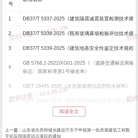
号
1
DB37/T 5337-2025《建筑隔震减震装置检测技术规
2
DB37/T 5338-2025《既有玻璃幕墙检验评估技术规
3
DB37/T 5339-2025《建筑地基安全性鉴定技术规程
GB 5768.2-2022/XG01-2025《〈道路交通标志
4
标志〉国家标准第1号修改单》
5
GB/T 18445-2025《水泥基渗透结晶型防水材料》
6
GB/T 30807-2025《建筑用绝热制品浸泡法测定长
阅读全文
7
GB/T 45920-2025《铁铝酸盐水泥》
上一篇：
山东省住房和城乡建设厅关于申报第一批房屋建筑工程数
8
GB/T 9754-2025《色漆和清漆 20°、60° 和 85° 
字化应用场景试点项目的通知