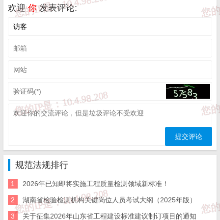
欢迎
你
发表评论:
T/CECS 1985-2025《装配整体式真空绝热夹芯
18
规程》
19
T/CECS 1987-2025《叠合混凝土多向空心板剪力
20
T/CECS 1996-2025《预制桩工程质量检测标准》
21
DB37/T 5065-2025《建筑遮阳工程应用技术标准》
22
GB 16776-2025《建筑用硅酮结构密封胶》
23
GB/T 14976-2025《流体输送用不锈钢无缝钢管》
规范法规排行
24
GB/T 23440-2025《无机防水堵漏材料》
1
2026年已知即将实施工程质量检测领域新标准！
25
GB/T 247-2025《钢板和钢带包装、标志及质量证
2
湖南省检验检测机构关键岗位人员考试大纲（2025年版）
3
关于征集2026年山东省工程建设标准建议制订项目的通知
26
GB/T 26951-2025《焊缝无损检测磁粉检测》