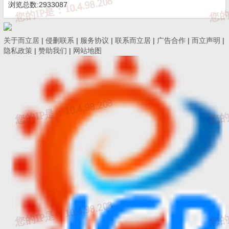
浏览总数:2933087
52
T/CECS 10507-2025《叠层厚橡胶支座》
关于而立居
|
侵删联系
|
服务协议
|
联系而立居
|
广告合作
|
而立声明
|
53
T/CECS 10508-2025《陶瓷大板用胶粘剂》
隐私政策
|
赞助我们
|
网站地图
54
T/CECS 10509-2025《直埋供热管用气凝胶复合材
55
T/CECS 10514-2025《混凝土电杆用法兰》
56
T/CECS 2032-2025《超高强韧钢筋混凝土结构技
57
T/CECS 2048-2025《双静压管桩技术规程》
T/CECS 2054-2025《纤维格栅增强高性能水泥
58
结构技术规程》
59
T/CECS 10512-2025《建筑用真空绝热保温装饰一
60
T/CECS 10517-2025《消防用环卡双密封涂覆碳