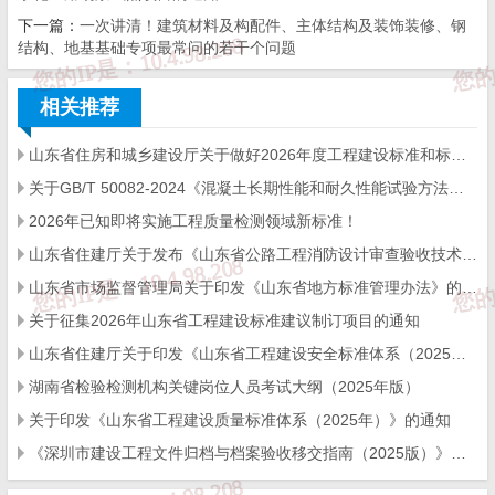
下一篇：
9
一次讲清！建筑材料及构配件、主体结构及装饰装修、钢
GB/T 9755-2025《纸面石膏板》
结构、地基基础专项最常问的若干个问题
10
T/CECS 10001-2025《混凝土用防裂抗渗复合材料》
相关推荐
11
T/CECS 10485-2025《钢结构防护涂层体系配套
山东省住房和城乡建设厅关于做好2026年度工程建设标准和标准设计宣讲工作的通知
12
T/CECS 10486-2025《聚乙烯共混氯化聚乙烯玻纤
关于GB/T 50082-2024《混凝土长期性能和耐久性能试验方法标准》国家标准勘误的说明
2026年已知即将实施工程质量检测领域新标准！
T/CECS 10487-2025《聚乙烯共混氯化聚乙烯钢
13
山东省住建厅关于发布《山东省公路工程消防设计审查验收技术指南》的通知
E）复合管》
山东省市场监督管理局关于印发《山东省地方标准管理办法》的通知
关于征集2026年山东省工程建设标准建议制订项目的通知
14
T/CECS 10488-2025《桥梁工程用高强钢绞线》
山东省住建厅关于印发《山东省工程建设安全标准体系（2025年）》的通知
15
T/CECS 1970-2025《铁路无砟轨道混凝土高低
湖南省检验检测机构关键岗位人员考试大纲（2025年版）
关于印发《山东省工程建设质量标准体系（2025年）》的通知
16
T/CECS 1978-2025《装配式金属龙骨复合外挂墙
《深圳市建设工程文件归档与档案验收移交指南（2025版）》速来学习，长长见识！
17
T/CECS 1979-2025《混凝土高浓缩自愈抗裂防水